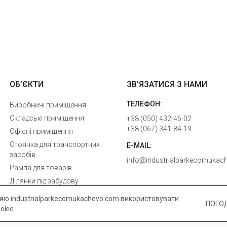
ОБ’ЄКТИ
ЗВ’ЯЗАТИСЯ З НАМИ
ТЕЛЕФОН:
Виробничі приміщення
Складські приміщення
+38 (050) 432-46-02
+38 (067) 341-84-19
Офісні приміщення
Стоянка для транспортних
E-MAIL:
засобів
info@industrialparkecomukac
Рампа для товарів
Ділянки під забудову
яю industrialparkecomukachevo.com використовувати
ПОГО
okie