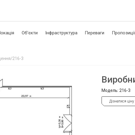
окація
Об’єкти
Інфраструктура
Переваги
Пропозиці
щення/216-3
Виробн
Модель: 216-3
Дізнатися ціну