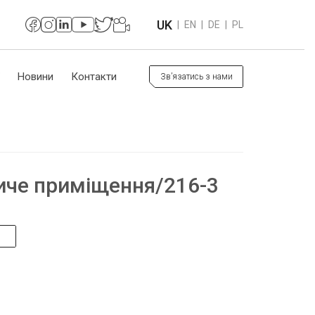
UK
|
EN
|
DE
|
PL
ї
Новини
Контакти
Зв’язатись з нами
иче приміщення/216-3