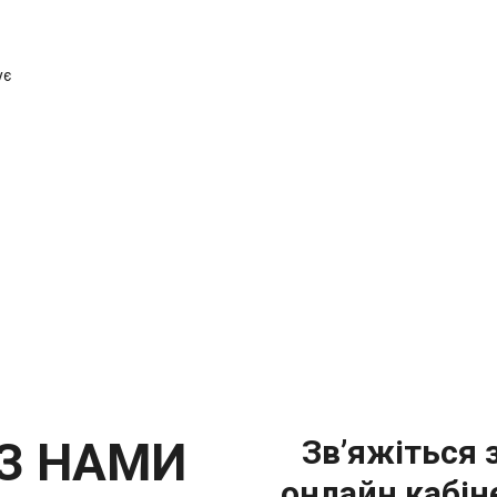
ує
 З НАМИ
Зв’яжіться 
онлайн кабін