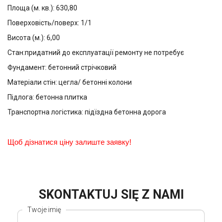
Площа (м. кв.): 630,80
Поверховість/поверх: 1/1
Висота (м.): 6,00
Стан:придатний до експлуатації ремонту не потребує
Фундамент: бетонний стрічковий
Матеріали стін: цегла/ бетонні колони
Підлога: бетонна плитка
Транспортна логістика: підїздна бетонна дорога
Щоб дізнатися ціну залиште заявку!
SKONTAKTUJ SIĘ Z NAMI
Twoje imię