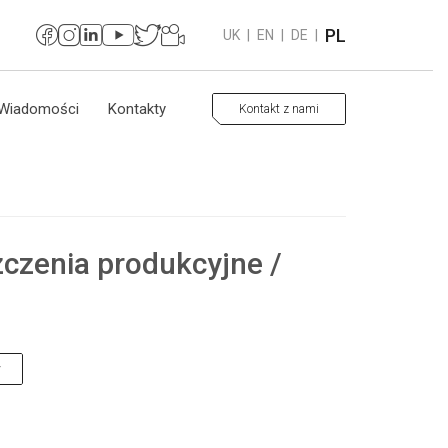
PL
UK
|
EN
|
DE
|
Wiadomości
Kontakty
Kontakt z nami
czenia produkcyjne /
y