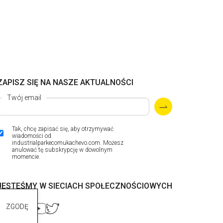
ZAPISZ SIĘ NA NASZE AKTUALNOŚCI
Twój email
Tak, chcę zapisać się, aby otrzymywać
wiadomości od
industrialparkecomukachevo.com. Możesz
anulować tę subskrypcję w dowolnym
momencie.
JESTEŚMY W SIECIACH SPOŁECZNOŚCIOWYCH
ZGODĘ