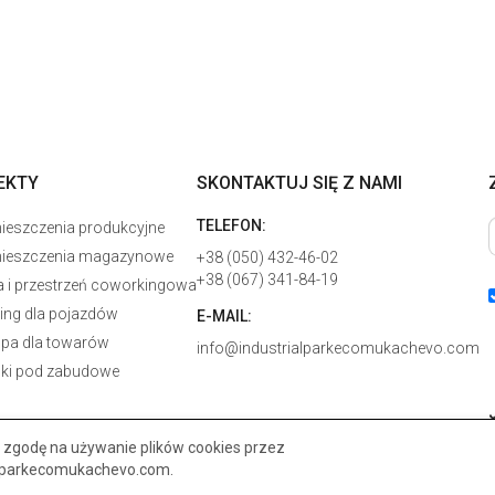
EKTY
SKONTAKTUJ SIĘ Z NAMI
TELEFON:
eszczenia produkcyjne
ieszczenia magazynowe
+38 (050) 432-46-02
+38 (067) 341-84-19
a i przestrzeń coworkingowa
ing dla pojazdów
E-MAIL:
pa dla towarów
info@industrialparkecomukachevo.com
lki pod zabudowe
zgodę na używanie plików cookies przez
alparkecomukachevo.com.