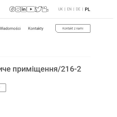
PL
UK
|
EN
|
DE
|
Wiadomości
Kontakty
Kontakt z nami
иче приміщення/216-2
y