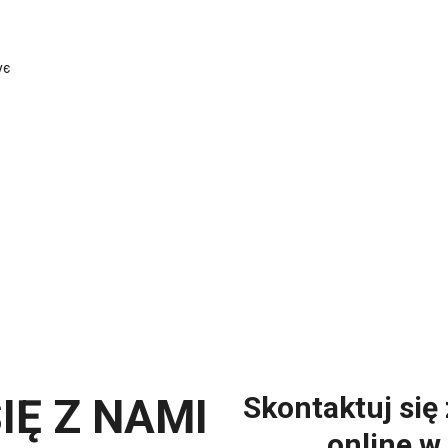
ує
IĘ Z NAMI
Skontaktuj się
online w