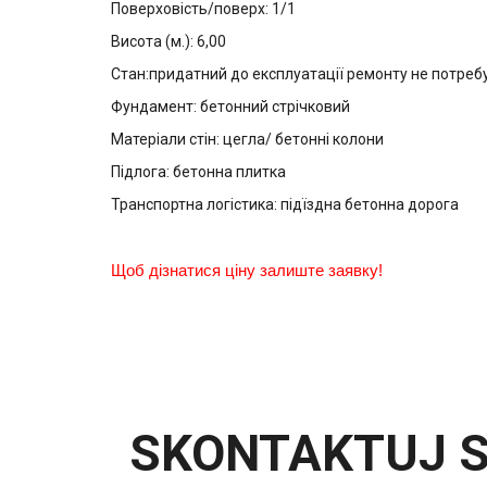
Поверховість/поверх: 1/1
Висота (м.): 6,00
Стан:придатний до експлуатації ремонту не потреб
Фундамент: бетонний стрічковий
Матеріали стін: цегла/ бетонні колони
Підлога: бетонна плитка
Транспортна логістика: підїздна бетонна дорога
Щоб дізнатися ціну залиште заявку!
SKONTAKTUJ S