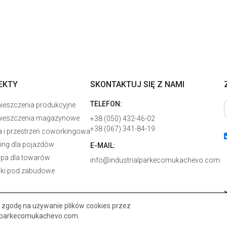
EKTY
SKONTAKTUJ SIĘ Z NAMI
TELEFON:
eszczenia produkcyjne
ieszczenia magazynowe
+38 (050) 432-46-02
+38 (067) 341-84-19
a i przestrzeń coworkingowa
ing dla pojazdów
E-MAIL:
pa dla towarów
info@industrialparkecomukachevo.com
lki pod zabudowe
zgodę na używanie plików cookies przez
alparkecomukachevo.com.