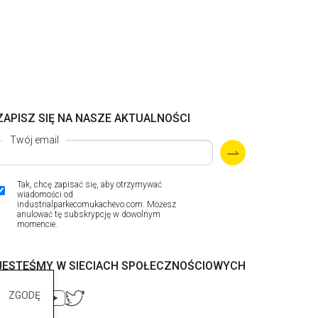
ZAPISZ SIĘ NA NASZE AKTUALNOŚCI
Twój email
Tak, chcę zapisać się, aby otrzymywać
wiadomości od
industrialparkecomukachevo.com. Możesz
anulować tę subskrypcję w dowolnym
momencie.
JESTEŚMY W SIECIACH SPOŁECZNOŚCIOWYCH
ZGODĘ